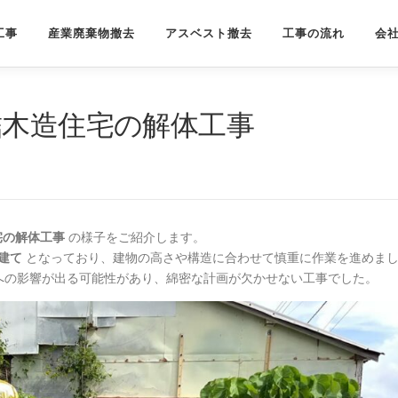
工事
産業廃棄物撤去
アスベスト撤去
工事の流れ
会
結木造住宅の解体工事
宅の解体工事
の様子をご紹介します。
階建て
となっており、建物の高さや構造に合わせて慎重に作業を進めま
への影響が出る可能性があり、綿密な計画が欠かせない工事でした。