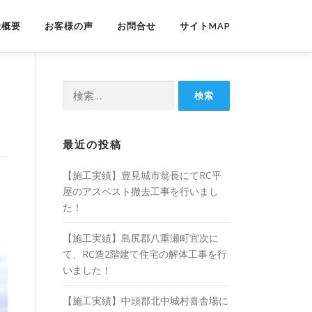
社概要
お客様の声
お問合せ
サイトMAP
検
索:
最近の投稿
【施工実績】豊見城市翁長にてRC平
屋のアスベスト撤去工事を行いまし
し
た！
【施工実績】島尻郡八重瀬町宜次に
て、RC造2階建て住宅の解体工事を行
いました！
【施工実績】中頭郡北中城村喜舎場に