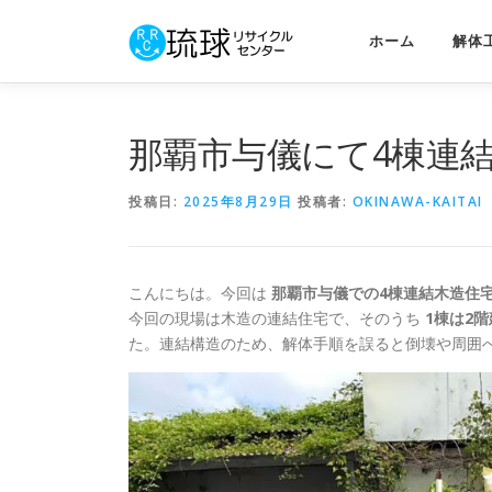
コ
ン
ホーム
解体
テ
ン
ツ
へ
那覇市与儀にて4棟連
ス
キ
投稿日:
2025年8月29日
投稿者:
OKINAWA-KAITAI
ッ
プ
こんにちは。今回は
那覇市与儀での4棟連結木造住
今回の現場は木造の連結住宅で、そのうち
1棟は2
た。連結構造のため、解体手順を誤ると倒壊や周囲