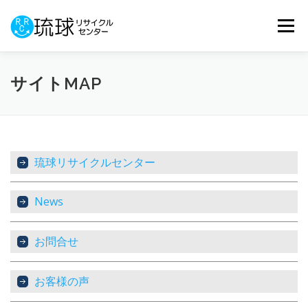
コ
ン
メニュー
テ
ン
ツ
へ
ホーム
解体工事
産業廃棄物撤去
サイトMAP
ス
キ
ッ
プ
アスベスト撤去
工事の流れ
会社概要
琉球リサイクルセンター
お客様の声
お問合せ
サイトMAP
News
お問合せ
お客様の声