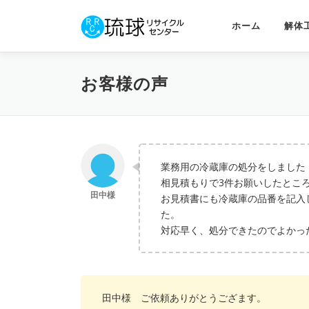
コ
ン
ホーム
解体
テ
ン
ツ
お客様の声
へ
ス
キ
ッ
プ
業務用の冷蔵庫の処分をしました
相見積もりで3件お願いしたとこ
お見積書にも冷蔵庫の品番を記入
た。
対応早く、処分できたのでよかっ
田中様 ご依頼ありがとうござます。